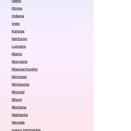
Idaho
Illinois
Indiana
Iowa
Kansas
Kentucky
Luisiana
Maine
Maryland
Massachusetts
Michigan
Minnesota
Misisipí
Misuri
Montana
Nebraska
Nevada
nuevo hampshire