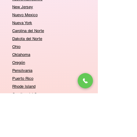
New Jersey
Nuevo Mexico
Nueva York
Carolina del Norte
Dakota del Norte
Ohio
Oklahoma
Oregón
Pensilvania
Puerto Rico
Rhode Island
Carolina del Sur
Dakota del Sur
Tennesse
Texas
Utah
Vermont