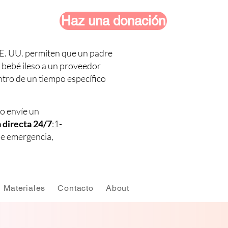
Haz una donación
EE. UU. permiten que un padre
 bebé ileso a un proveedor
tro de un tiempo específico
 o envíe un
 directa 24/7
:
1-
e emergencia,
Materiales
Contacto
About