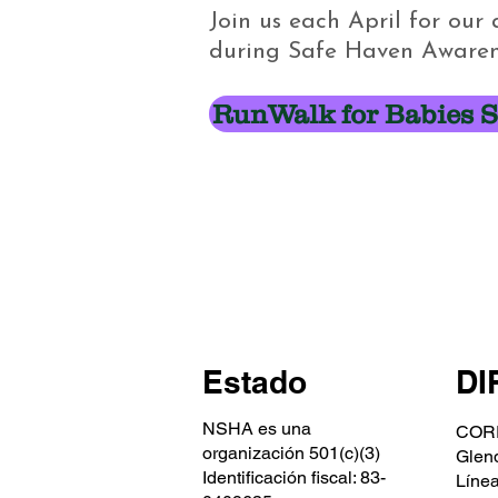
Join us each April for ou
during Safe Haven Awaren
RunWalk for Babies S
Estado
DI
NSHA es una
CORR
organización 501(c)(3)
Glen
Identificación fiscal: 83-
Línea