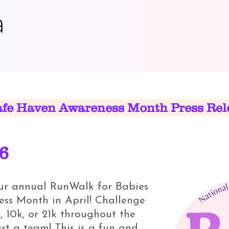
a
afe Haven Awareness Month Press Rel
26
our annual RunWalk for Babies
ss Month in April! Challenge
, 10k, or 21k throughout the
art a team! This is a fun and