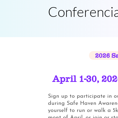
Conferenci
2026 S
April 1-30, 20
Sign up to participate in 
during Safe Haven Awarene
yourself to run or walk a 5k
mont of April, or join or st