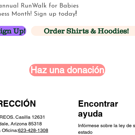
r annual RunWalk for Babies
ess Month! Sign up today
!
ign Up!
Order Shirts & Hoodies!
Haz una donación
RECCIÓN
Encontrar
ayuda
EOS. Casilla 12631
dale, Arizona 85318
Infórmese sobre la ley de 
 Oficina:
623-428-1308
estado